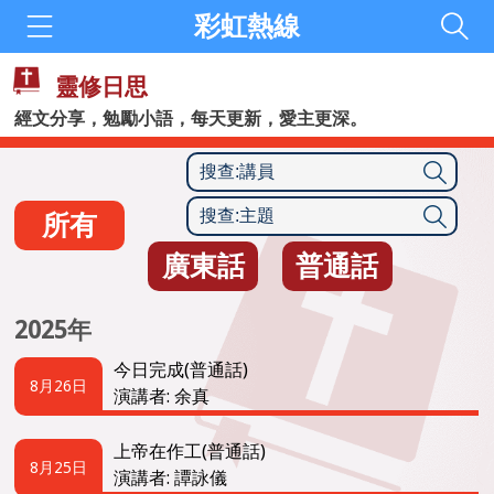
彩虹熱線
靈修日思
經文分享，勉勵小語，每天更新，愛主更深。
所有
廣東話
普通話
2025年
今日完成(普通話)
8月26日
演講者: 余真
上帝在作工(普通話)
8月25日
演講者: 譚詠儀