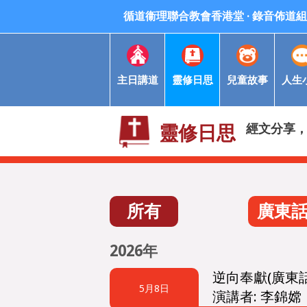
循道衞理聯合教會香港堂 · 錄音佈道組 Meth
主日講道
靈修日思
兒童故事
人生
經文分享
靈修日思
所有
廣東
2026年
逆向奉獻(廣東話
5月8日
演講者: 李錦嫦