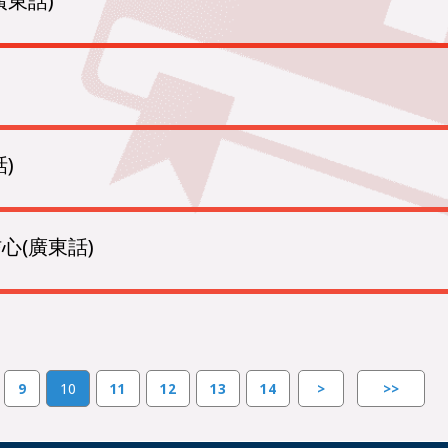
廣東話)
)
心(廣東話)
9
10
11
12
13
14
>
>>