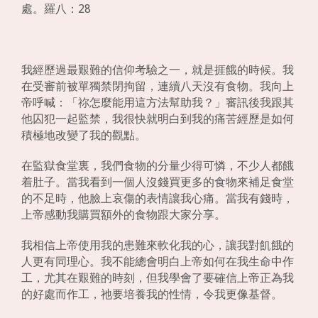
處。羅八：28
我經歷過最艱難的信仰考驗之一，就是捱餓的時候。我
在受審前被單獨禁閉拘留，連續八天沒有食物。我向上
帝呼喊：「祢怎麼能用這方法幫助我？」審訊後我跟其
他囚犯一起監禁，我很快就明白到我的痛苦經歷是如何
積極地改變了我的觀點。
在監獄食堂裏，我們食物的分量少得可憐，不少人都餓
着肚子。當我看到一個人沒錢買更多的食物來補足食堂
的不足時，他臉上哀傷的表情讓我心痛。當我有錢時，
上帝感動我購買額外的食物跟大家分享。
我相信上帝使用我的患難來軟化我的心，讓我對飢餓的
人更有同理心。我不能總會明白上帝如何在我生命中作
工，尤其在艱難的時刻，但我學會了要確信上帝正為我
的好處而作工，祂要培養我的性情，令我更像基督。