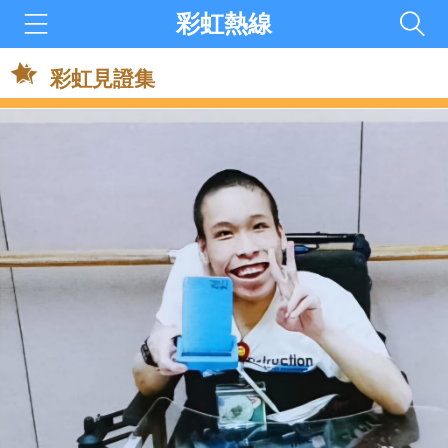
彩虹熱線
彩虹見證集