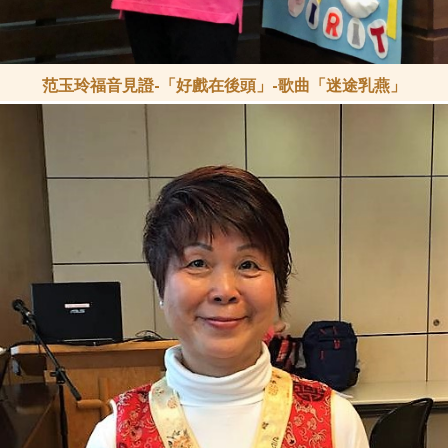
范玉玲福音見證-「好戲在後頭」-歌曲「迷途乳燕」