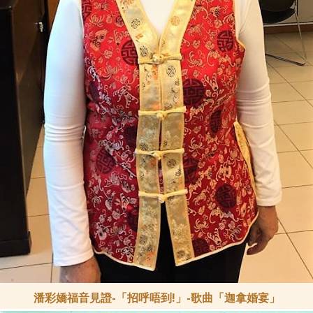
潘彩嬌福音見證-「招呼唔到!」-歌曲「迦拿婚宴」