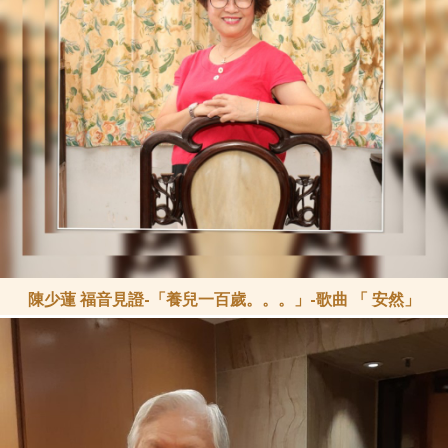
陳少蓮 福音見證-「養兒一百歲。。。」-歌曲 「 安然」