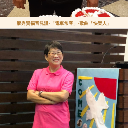
廖秀賢福音見證-「電車常客」-歌曲「快樂人」