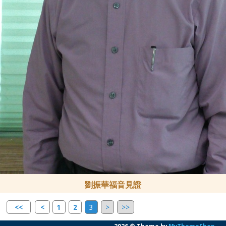
劉振華福音見證
<<
<
1
2
3
>
>>