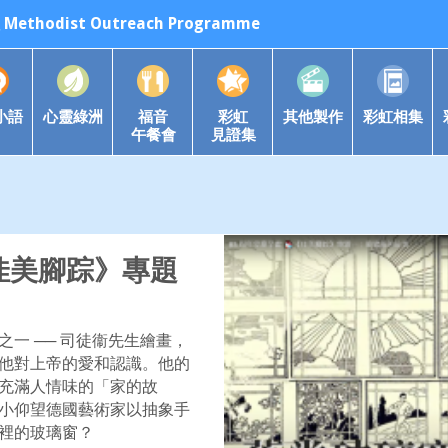
odist Outreach Programme
小語
心靈綠洲
福音
彩虹
其他製作
彩虹相集
午餐會
見證集
《佳美腳踪》專題
一 ── 司徒衞先生繪畫，
他對上帝的愛和認識。他的
充滿人情味的「家的故
小仰望德國藝術家以抽象手
裡的玻璃窗？