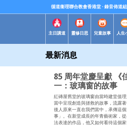
循道衞理聯合教會香港堂 · 錄音佈道組 Meth
主日講道
靈修日思
兒童故事
人生
最新消息
85 周年堂慶呈獻 
一：玻璃窗的故事
紅磚屋舊堂的玻璃窗由當時建堂值理之
當中呈現創造與拯救的故事，流露著
後人原來一直在我們當中，承傳這個
事」。在新堂成長的年青藝術家，從
法表達的作品，他又如何看待這個家